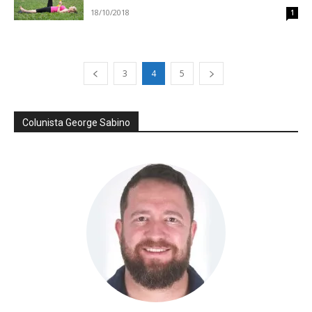
18/10/2018
1
3
4
5
Colunista George Sabino