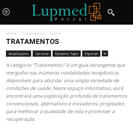
Home
Tratamentos
Page 4
TRATAMENTOS
Atualizações
Carreira
Dynamic Tape
Especial
A categoria “Tratamentos” é um guia abrangente que
mergulha nas inúmeras modalidades terapêuticas
disponíveis para abordar uma ampla variedade de
condições de saúde. Neste espaço informativo, você
encontrará uma exploração profunda de tratamentos
convencionais, alternativos e inovadores, projetados
para melhorar a qualidade de vida e promover a
recuperação.