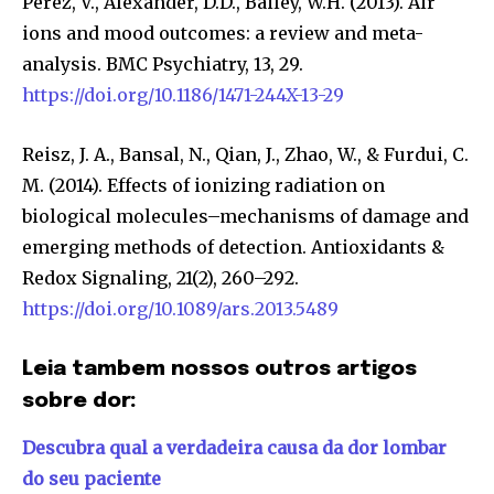
Perez, V., Alexander, D.D., Bailey, W.H. (2013). Air
ions and mood outcomes: a review and meta-
analysis. BMC Psychiatry, 13, 29.
https://doi.org/10.1186/1471-244X-13-29
Reisz, J. A., Bansal, N., Qian, J., Zhao, W., & Furdui, C.
M. (2014). Effects of ionizing radiation on
biological molecules–mechanisms of damage and
emerging methods of detection. Antioxidants &
Redox Signaling, 21(2), 260–292.
https://doi.org/10.1089/ars.2013.5489
Leia tambem nossos outros artigos
sobre dor:
Descubra qual a verdadeira causa da dor lombar
do seu paciente