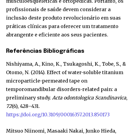
musculoesqueléticas e ortopédicas. Portanto, os
profissionais de saúde devem considerar a
inclusão deste produto revolucionário em suas
práticas clínicas para oferecer um tratamento
abrangente e eficiente aos seus pacientes.
Referências Bibliográficas
Nishiyama, A., Kino, K., Tsukagoshi, K., Tobe, S., &
Otomo, N. (2014). Effect of water-soluble titanium
microparticle-permeated tape on
temporomandibular disorders-related pain: a
preliminary study.
Acta odontologica Scandinavica
,
72
(6), 428–431.
https://doi.org/10.3109/00016357.2013.850173
Mitsuo Niinomi, Masaaki Nakai, Junko Hieda,