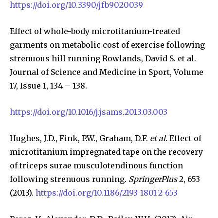
https://doi.org/10.3390/jfb9020039
Effect of whole-body microtitanium-treated
garments on metabolic cost of exercise following
strenuous hill running Rowlands, David S. et al.
Journal of Science and Medicine in Sport, Volume
17, Issue 1, 134 – 138.
https://doi.org/10.1016/j.jsams.2013.03.003
Hughes, J.D., Fink, P.W., Graham, D.F.
et al.
Effect of
microtitanium impregnated tape on the recovery
of triceps surae musculotendinous function
following strenuous running.
SpringerPlus
2, 653
(2013).
https://doi.org/10.1186/2193-1801-2-653