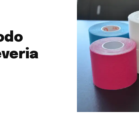
odo
veria