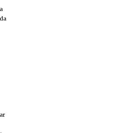
na
nda
ar