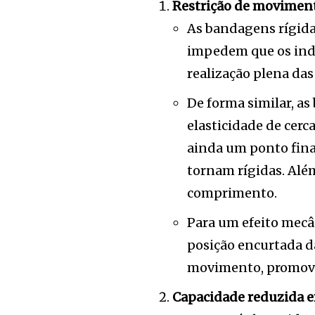
Restrição de moviment
As bandagens rígid
impedem que os indi
realização plena das
De forma similar, as
elasticidade de cer
ainda um ponto final
tornam rígidas. Alé
comprimento.
Para um efeito mecâ
posição encurtada da
movimento, promove
Capacidade reduzida e